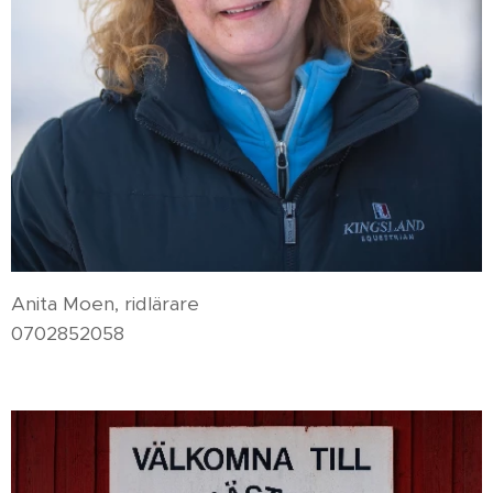
Anita Moen, ridlärare
0702852058