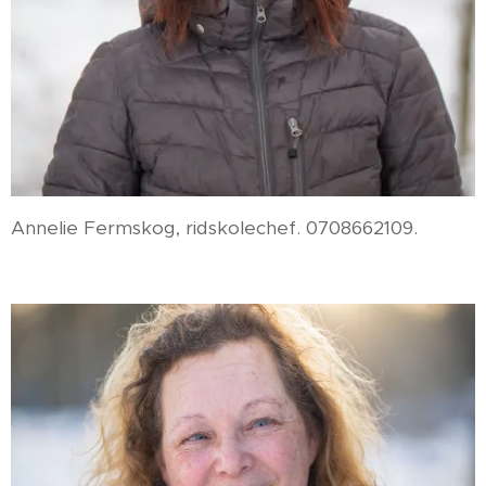
Annelie Fermskog, ridskolechef. 0708662109.