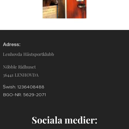
Adress:
Lenhovda Hästsportklubb
Nöbble Ridhuset
36441 LENHOVDA
S
wish: 1236408488
BGO-NR: 5629-2071
Sociala medier: