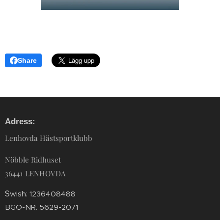
Share
Adress:
Lenhovda Hästsportklubb
Nöbble Ridhuset
36441 LENHOVDA
S
wish: 1236408488
BGO-NR: 5629-2071