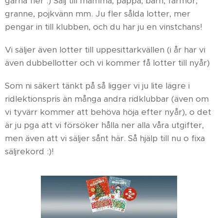
gärna fler :) Sälj till mamma, pappa, barn, farmor,
granne, pojkvänn mm. Ju fler sålda lotter, mer
pengar in till klubben, och du har ju en vinstchans!
Vi säljer även lotter till uppesittarkvällen (i år har vi
även dubbellotter och vi kommer få lotter till nyår)
Som ni säkert tänkt på så ligger vi ju lite lägre i
ridlektionspris än många andra ridklubbar (även om
vi tyvärr kommer att behöva höja efter nyår), o det
är ju pga att vi försöker hålla ner alla våra utgifter,
men även att vi säljer sånt här. Så hjälp till nu o fixa
säljrekord :)!