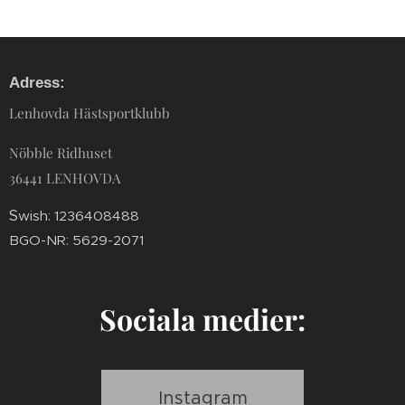
Adress:
Lenhovda Hästsportklubb
Nöbble Ridhuset
36441 LENHOVDA
S
wish: 1236408488
BGO-NR: 5629-2071
Sociala medier:
Instagram