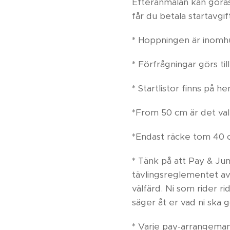
Efteranmälan kan göras 
får du betala startavgif
* Hoppningen är inomh
* Förfrågningar görs t
* Startlistor finns på h
*From 50 cm är det valfr
*Endast räcke tom 40 c
* Tänk på att Pay & Jum
tävlingsreglementet a
välfärd. Ni som rider ri
säger åt er vad ni ska g
* Varje pay-arrangeman