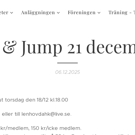
eter
Anläggningen
Föreningen
Träning - 
 & Jump 21 dece
06.12.2025
t torsdag den 18/12 kl.18.00
, eller till lenhovdahk@live.se.
20 kr/medlem, 150 kr/icke medlem.