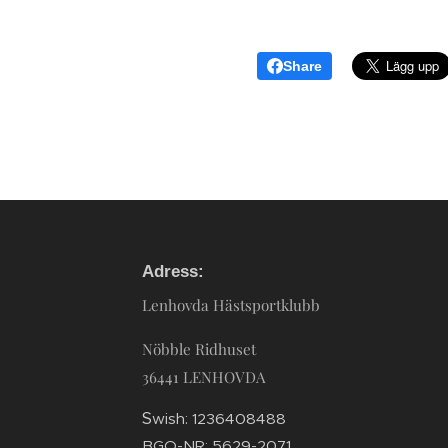
Share
Adress:
Lenhovda Hästsportklubb
Nöbble Ridhuset
36441 LENHOVDA
S
wish: 1236408488
BGO-NR: 5629-2071