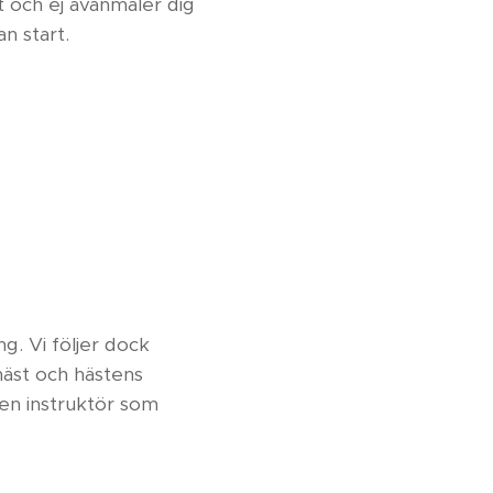
t och ej avanmäler dig
an start.
g. Vi följer dock
äst och hästens
ngen instruktör som