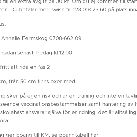
till en extra avgift på 30 kr. Om du ej kommer till star
ten. Du betalar med swish till 123 018 23 60 på plats inn
us.
ill Annelie Fermskog 0708-662109
emsidan senast fredag kl.12.00.
itt att rida en fas 2
m, från 50 cm finns oxer med.
p sker på egen risk och är en träning och inte en tävlin
vseende vaccinationsbestämmelser samt hantering av h
dskolehäst ansvarar själva för er ridning, det är alltså i
öra.
g ger poäng till KM, se poängtabell här