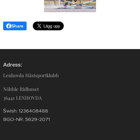
Share
Adress:
Lenhovda Hästsportklubb
Nöbble Ridhuset
36441 LENHOVDA
S
wish: 1236408488
BGO-NR: 5629-2071