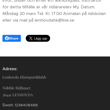
inför, under och efter ett lektionspass. Instruktör
för detta tillfälle är vår ridlärarelev My. Datum:
Måndag 20 mars Tid: Kl. 17:00 Anmälan på ridskolan
eller via mail på lenhovdahk@live.se
Share
Adress:
Lenhovda Hästsportklubb
Nöbble Ridhuset
36441 LENHOVDA
S
wish: 1236408488