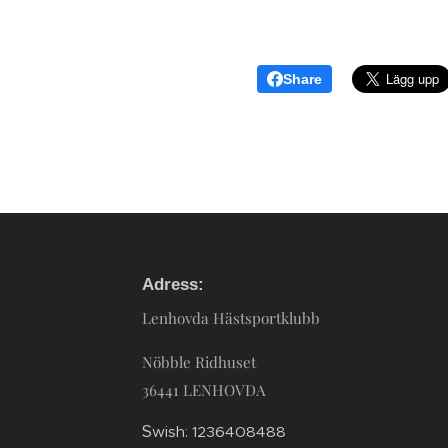
Share
Adress:
Lenhovda Hästsportklubb
Nöbble Ridhuset
36441 LENHOVDA
S
wish: 1236408488