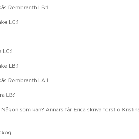
sås Rembranth LB:1
ake LC:1
 LC:1
ake LB:1
sås Rembranth LA:1
ra LB:1
 Någon som kan? Annars får Erica skriva först o Kristin
skog