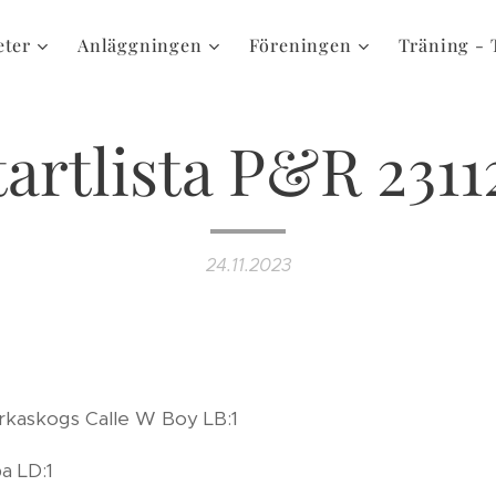
eter
Anläggningen
Föreningen
Träning - 
tartlista P&R 2311
24.11.2023
rkaskogs Calle W Boy LB:1
a LD:1