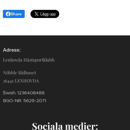
Share
Adress:
Lenhovda Hästsportklubb
Nöbble Ridhuset
36441 LENHOVDA
S
wish: 1236408488
BGO-NR: 5629-2071
Sociala medier: