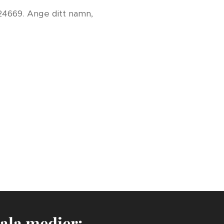
324669. Ange ditt namn,
ala medier: