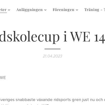
eter
Anläggningen
Föreningen
Träning - 
dskolecup i WE 1
21.04.2023
 WE
veriges snabbaste växande ridsports gren just nu och dä