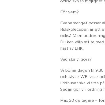
också ska få möjlighet 
För vem?
Evenemanget passar al
Ridskolecupen är ett 
också få en bedömning a
Du kan välja att ta med
häst av LHK.
Vad ska vi göra?
Vi börjar dagen kl 9:3
och tävlar WE, visar oc
I ridhuset ska vi titta 
Sedan gör vi i ordning 
Max 20 deltagare – först