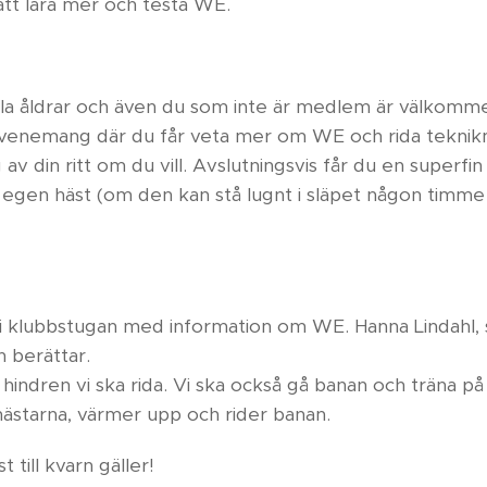
att lära mer och testa WE.
la åldrar och även du som inte är medlem är välkomm
evenemang där du får veta mer om WE och rida tekni
v din ritt om du vill. Avslutningsvis får du en superfin
 egen häst (om den kan stå lugnt i släpet någon timme e
0 i klubbstugan med information om WE. Hanna Lindahl
h berättar.
på hindren vi ska rida. Vi ska också gå banan och träna på
hästarna, värmer upp och rider banan.
 till kvarn gäller!