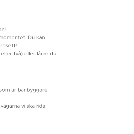
en!
kmomentet. Du kan
 rosett!
ller två) eller lånar du
, som är banbyggare
 vägarna vi ska rida.